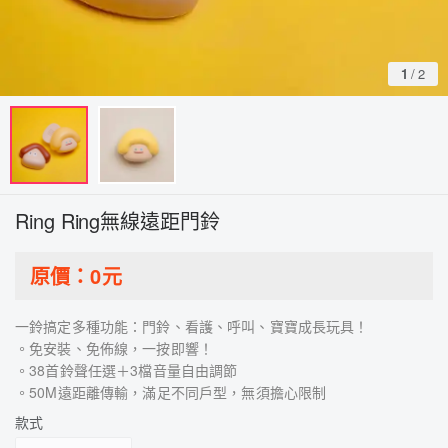
1
/
2
Ring Ring無線遠距門鈴
原價：
0
元
一鈴搞定多種功能：門鈴、看護、呼叫、寶寶成長玩具！
。免安裝、免佈線，一按即響！
。38首鈴聲任選＋3檔音量自由調節
。50M遠距離傳輸，滿足不同戶型，無須擔心限制
款式