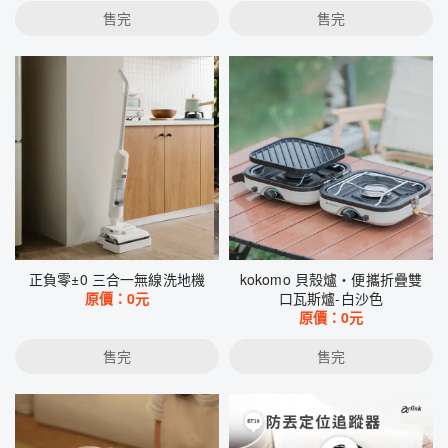
售完
售完
正負零±0 三合一無線洗地機
kokomo 貝殼爐・便攜折疊雙
原價：
0
元
口瓦斯爐-白沙色
原價：
0
元
售完
售完