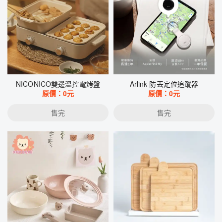
NICONICO雙邊溫控電烤盤
Arlink 防丟定位追蹤器
原價：
0
元
原價：
0
元
售完
售完