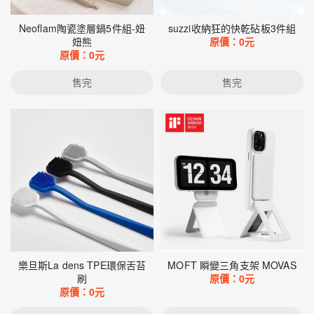
Neoflam陶瓷塗層鍋5件組-妞
suzzi收納狂的快乾砧板3件組
妞熊
原價：
0
元
原價：
0
元
售完
售完
樂旦斯La dens TPE環保舌苔
MOFT 瞬變三角支架 MOVAS
刷
原價：
0
元
原價：
0
元