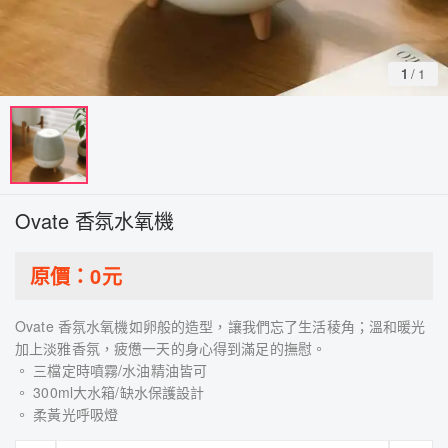
1
/
1
Ovate 香氛水氧機
原價：
0
元
Ovate 香氛水氧機如卵般的造型，讓我們忘了生活稜角；溫和暖光
加上淡雅香氛，疲憊一天的身心得到滿足的撫慰。
。 三檔定時噴霧/水油精油皆可
。 300ml大水箱/缺水保護設計
。 柔黃光呼吸燈