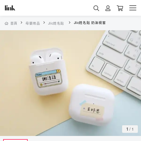
Jiic姓名貼 奶油視窗
首頁
母嬰用品
Jiic姓名貼
1
/
1