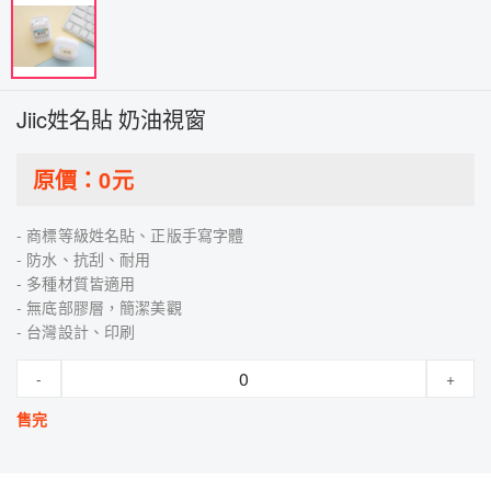
Jiic姓名貼 奶油視窗
原價：
0
元
- 商標等級姓名貼、正版手寫字體
- 防水、抗刮、耐用
- 多種材質皆適用
- 無底部膠層，簡潔美觀
- 台灣設計、印刷
-
+
售完