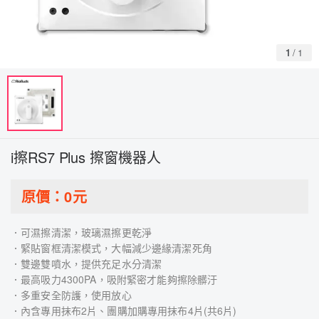
1
/
1
i擦RS7 Plus 擦窗機器人
原價：
0
元
．可濕擦清潔，玻璃濕擦更乾淨
．緊貼窗框清潔模式，大幅減少邊緣清潔死角
．雙邊雙噴水，提供充足水分清潔
．最高吸力4300PA，吸附緊密才能夠擦除髒汙
．多重安全防護，使用放心
．內含專用抹布2片、團購加購專用抹布4片(共6片)