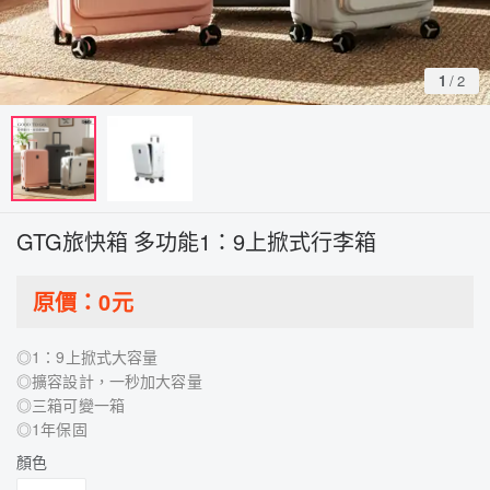
1
/
2
GTG旅快箱 多功能1：9上掀式行李箱
原價：
0
元
◎1：9上掀式大容量
◎擴容設計，一秒加大容量
◎三箱可變一箱
◎1年保固
顏色