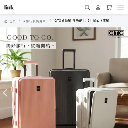
GTG旅快箱 多功能1：9上掀式行李箱
首頁
✈️旅行裝備清單