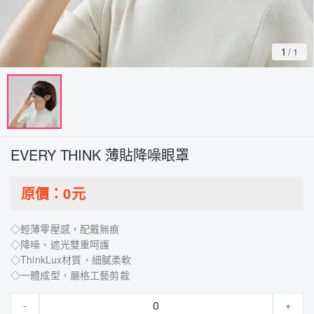
1
/
1
EVERY THINK 薄貼降噪眼罩
原價：
0
元
◇輕薄零壓感，配戴無痕
◇降噪、遮光雙重呵護
◇ThinkLux材質，細膩柔軟
◇一體成型，嚴格工藝剪裁
-
+