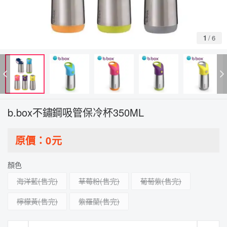
1
/
6
b.box不鏽鋼吸管保冷杯350ML
原價：
0
元
顏色
海洋藍
草莓粉
葡萄紫
檸檬黃
紫羅蘭