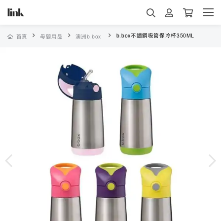
b.box不鏽鋼吸管保冷杯350ML
首頁
母嬰用品
澳洲b.box