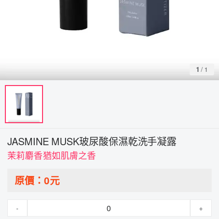
1
/
1
JASMINE MUSK玻尿酸保濕乾洗手凝露
茉莉麝香猶如肌膚之香
原價：
0
元
-
+