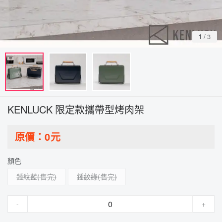
1
/
3
KENLUCK 限定款攜帶型烤肉架
原價：
0
元
顏色
錘紋藍
錘紋綠
-
+