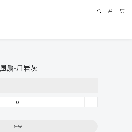
持風扇-月岩灰
+
售完