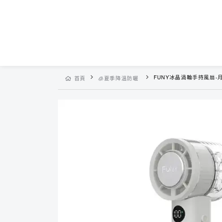
FUNY冰晶渦輪手持風扇-
首頁
🧊夏季降溫防曬