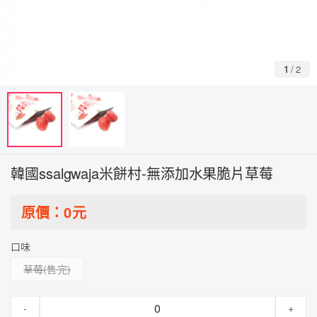
1
/
2
韓國ssalgwaja米餅村-無添加水果脆片草莓
原價：
0
元
口味
草莓
-
+