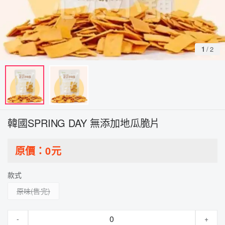
1
/
2
韓國SPRING DAY 無添加地瓜脆片
原價：
0
元
款式
原味
-
+