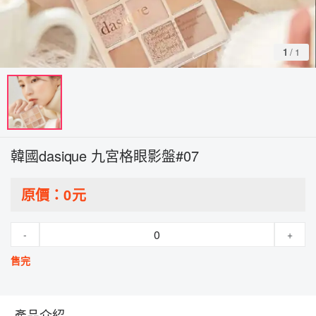
1
/
1
韓國dasique 九宮格眼影盤#07
原價：
0
元
-
+
售完
產品介紹