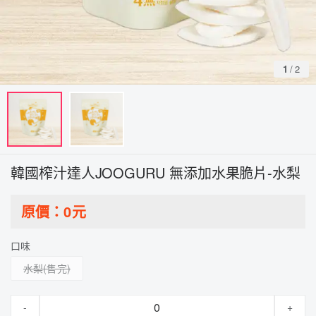
1
/
2
韓國榨汁達人JOOGURU 無添加水果脆片-水梨
原價：
0
元
口味
水梨
-
+