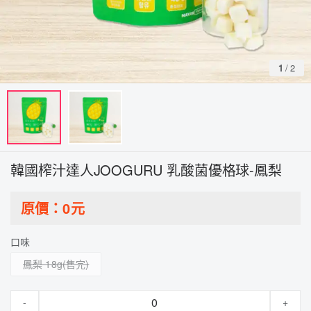
1
/
2
韓國榨汁達人JOOGURU 乳酸菌優格球-鳳梨
原價：
0
元
口味
鳳梨 18g
-
+