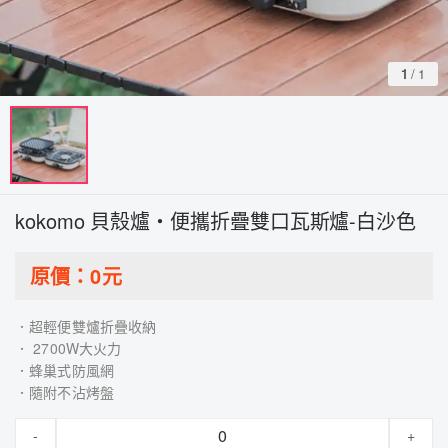
1
/
1
kokomo 貝殼爐・便攜折疊雙口瓦斯爐-白沙色
原價：
0
元
．超輕便雙爐折疊收納
． 2700W大火力
．蜂巢式防風網
．隨附不沾烤盤
-
+