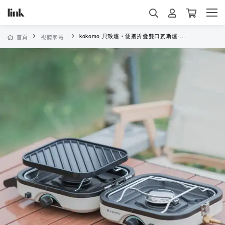
kokomo 貝殼爐・便攜折疊雙口瓦斯爐-白沙色
首頁
視聽家電