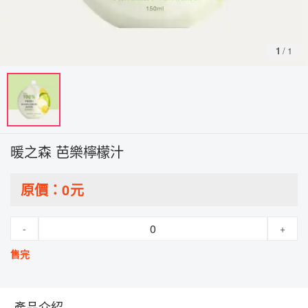
1
/
1
暖之森 芭樂檸檬汁
原價：
0
元
-
+
售完
產品介紹