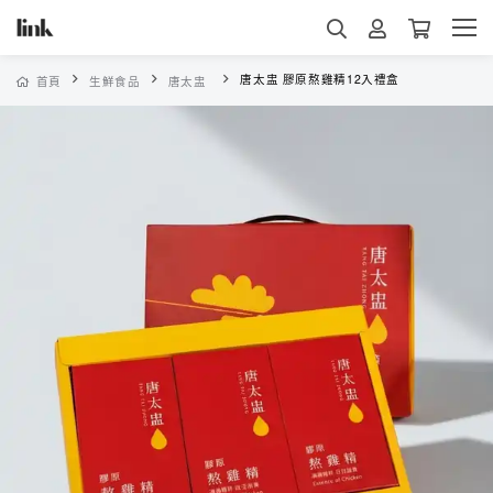
唐太盅 膠原熬雞精12入禮盒
首頁
生鮮食品
唐太盅