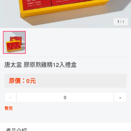
1
/
1
唐太盅 膠原熬雞精12入禮盒
原價：
0
元
-
+
售完
產品介紹