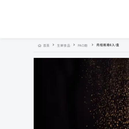
肉桂捲捲6入/盒
首頁
生鮮食品
PAO麭