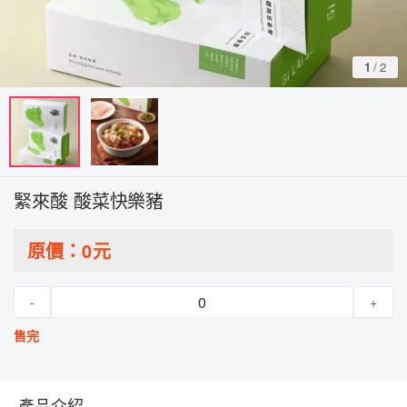
1
/
2
緊來酸 酸菜快樂豬
原價：
0
元
-
+
售完
產品介紹