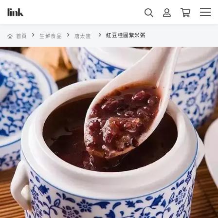
紅豆桂圓紫米粥
首頁
生鮮食品
唐太盅