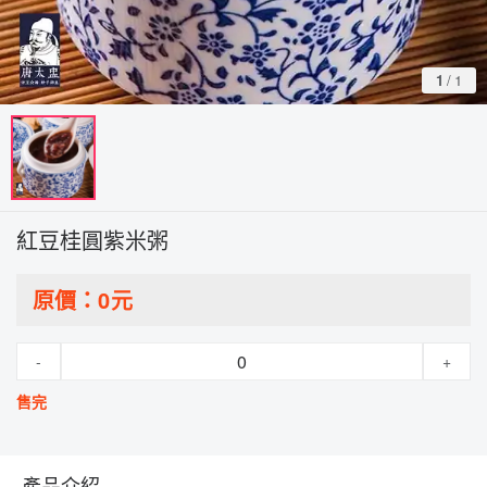
1
/
1
紅豆桂圓紫米粥
原價：
0
元
-
+
售完
產品介紹