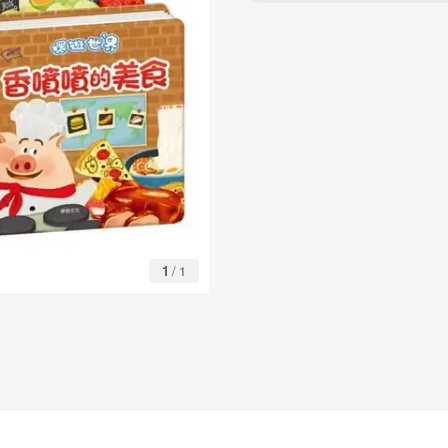
1
/
1