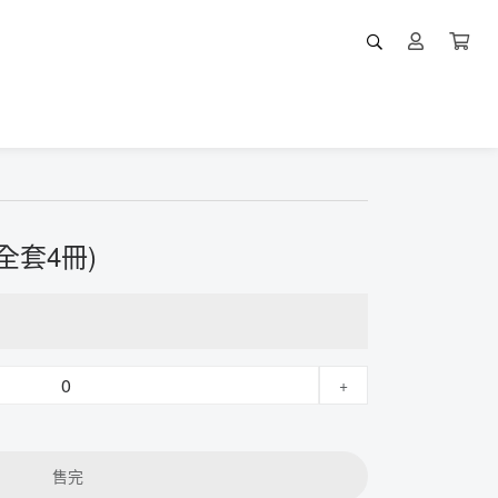
全套4冊)
+
售完