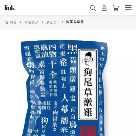
狗尾草燉雞
首頁
生鮮食品
唐太盅