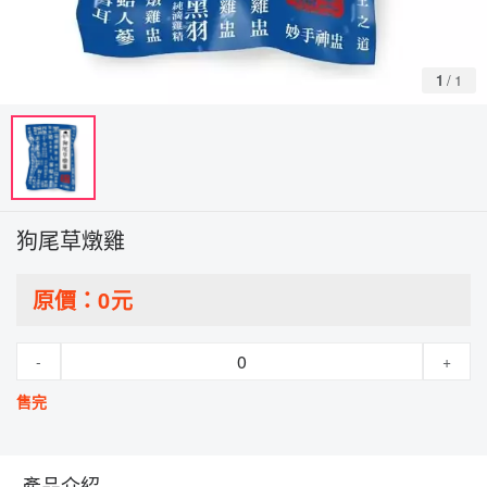
1
/
1
狗尾草燉雞
原價：
0
元
-
+
售完
產品介紹