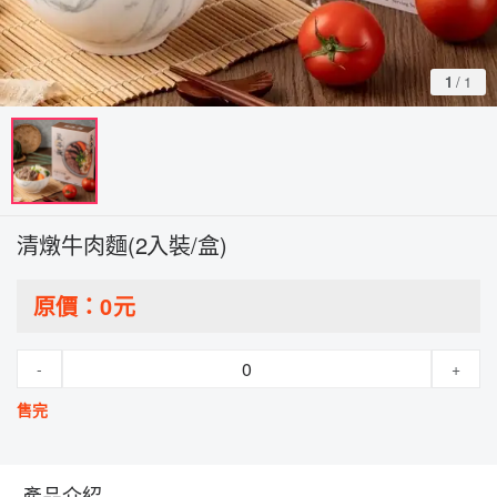
1
/
1
清燉牛肉麵(2入裝/盒)
原價：
0
元
-
+
售完
產品介紹