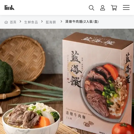
清燉牛肉麵(2入裝/盒)
首頁
生鮮食品
藍海饌