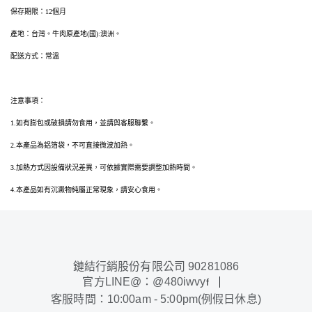
保存期限：12個月
產地：台灣。牛肉原產地(國):澳洲。
配送方式：常溫
注意事項：
1.如有膨包或破損請勿食用，並請與客服聯繫。
2.本產品為鋁箔袋，不可直接微波加熱。
3.加熱方式因設備狀況差異，可依據實際需要調整加熱時間。
4.本產品如有沉澱物純屬正常現象，請安心食用。
鏈結行銷股份有限公司 90281086
官方LINE@：@480iwvy
f
客服時間：10:00am - 5:00pm(例假日休息)