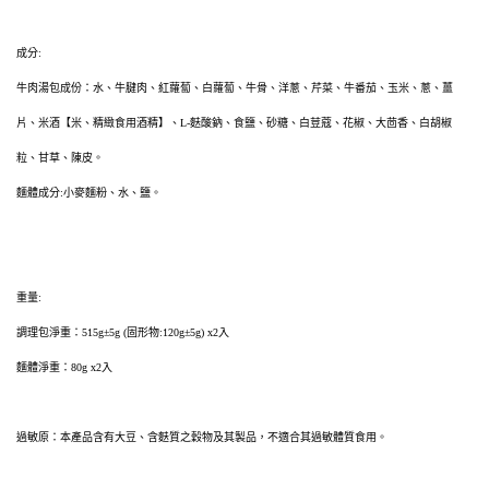
成分:
牛肉湯包成份：水、牛腱肉、紅蘿蔔、白蘿蔔、牛骨、洋蔥、芹菜、牛番茄、玉米、蔥、薑
片、米酒【米、精緻食用酒精】、L-麩酸鈉、食鹽、砂糖、白荳蔻、花椒、大茴香、白胡椒
粒、甘草、陳皮。
麵體成分:小麥麵粉、水、鹽。
重量:
調理包淨重：515g±5g (固形物:120g±5g) x2入
麵體淨重：80g x2入
過敏原：本產品含有大豆、含麩質之穀物及其製品，不適合其過敏體質食用。