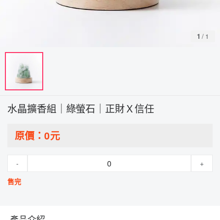
1
/
1
水晶擴香組｜綠螢石｜正財Ｘ信任
原價：
0
元
-
+
售完
產品介紹