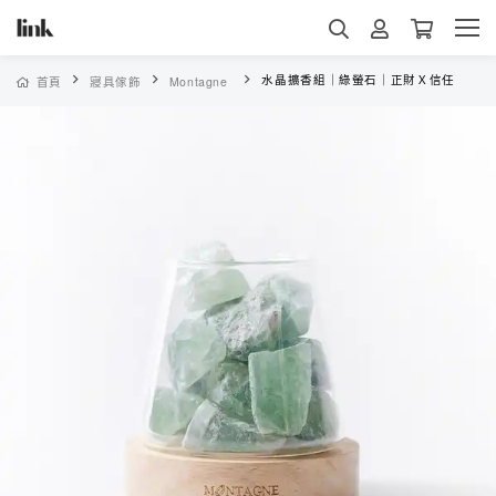
水晶擴香組｜綠螢石｜正財Ｘ信任
首頁
寢具傢飾
Montagne