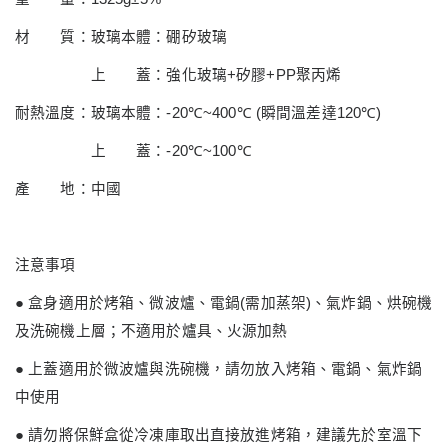
材 質：玻璃本體：硼矽玻璃
上 蓋：強化玻璃
+
矽膠
+PP
聚丙烯
耐熱溫度：玻璃本體：
-20
℃
~400
℃
(
瞬間溫差達
120
℃
)
上 蓋：
-20
℃
~100
℃
產 地：中國
注意事項
●
盒身適用於烤箱、微波爐、電鍋
(
需加蒸架
)
、氣炸鍋、烘碗機
及洗碗機上層；不適用於爐具、火源加熱
●
上蓋適用於微波爐與洗碗機，請勿放入烤箱、電鍋、氣炸鍋
中使用
●
請勿將保鮮盒從冷凍庫取出直接放進烤箱，建議先於室溫下