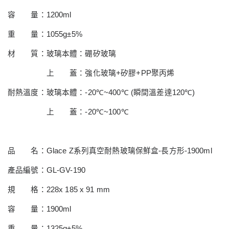
容 量：
1200ml
重 量：
1055g±5%
材 質：玻璃本體：硼矽玻璃
上 蓋：強化玻璃
+
矽膠
+PP
聚丙烯
耐熱溫度：玻璃本體：
-20
℃
~400
℃
(
瞬間溫差達
120
℃
)
上 蓋：
-20
℃
~100
℃
品 名：
Glace Z
系列真空耐熱玻璃保鮮盒
-
長方形
-1900ml
產品編號：
GL-GV-190
規 格：
228x 185 x 91 mm
容 量：
1900ml
重 量：
1325g±5%