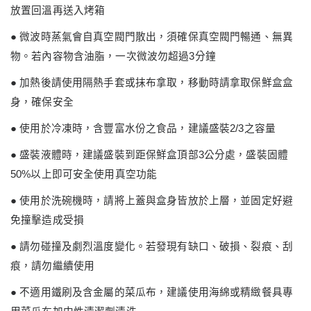
放置回溫再送入烤箱
●
微波時蒸氣會自真空閥門散出，須確保真空閥門暢通、無異
物。若內容物含油脂，一次微波勿超過
3
分鐘
●
加熱後請使用隔熱手套或抹布拿取，移動時請拿取保鮮盒盒
身，確保安全
●
使用於冷凍時，含豐富水份之食品，建議盛裝
2/3
之容量
●
盛裝液體時，建議盛裝到距保鮮盒頂部
3
公分處，盛裝固體
50%
以上即可安全使用真空功能
●
使用於洗碗機時，請將上蓋與盒身皆放於上層，並固定好避
免撞擊造成受損
●
請勿碰撞及劇烈溫度變化。若發現有缺口、破損、裂痕、刮
痕，請勿繼續使用
●
不適用鐵刷及含金屬的菜瓜布，建議使用海綿或精緻餐具專