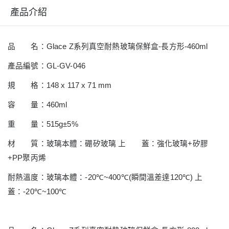
產品介紹
品 名：
Glace Z
系列真空耐熱玻璃保鮮盒
-
長方形
-460ml
產品編號：
GL-GV-046
規 格：
148 x 117 x 71 mm
容 量：
460ml
重 量：
515g±5%
材 質：玻璃本體：硼矽玻璃 上 蓋：強化玻璃
+
矽膠
+PP
聚丙烯
耐熱溫度：玻璃本體：
-20
℃
~400
℃
(
瞬間溫差達
120
℃
)
上
蓋：
-20
℃
~100
℃