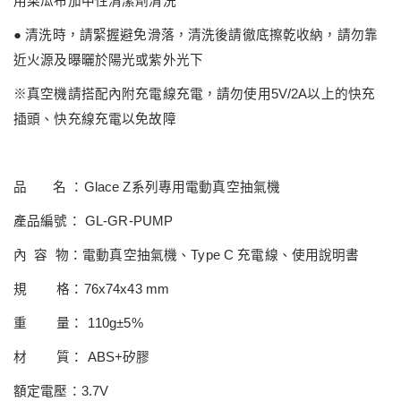
用菜瓜布加中性清潔劑清洗
●
清洗時，請緊握避免滑落，清洗後請徹底擦乾收納，請勿靠
近火源及曝曬於陽光或紫外光下
※
真空機請搭配內附充電線充電，請勿使用
5V/2A
以上的快充
插頭、快充線充電以免故障
品
名 ：
Glace Z
系列專用電動真空抽氣機
產品編號：
GL-GR-PUMP
內
容
物：電動真空抽氣機、
Type C
充電線、使用說明書
規
格：
76x74x43 mm
重
量：
110g±5%
材
質：
ABS+
矽膠
額定電壓：
3.7V