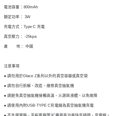
電池容量：
800mAh
額定功率：
3W
充電方式：
Type C
充電
真空壓力：
-25kpa
產
地： 中國
注意事項
●
請勿用於
Glace Z
系列以外的真空容器或真空袋
●
請勿自行拆解、改造、維修真空抽氣機
●
請避免真空抽氣機接觸高溫、火源與液體，以免故障
●
請使用內附
USB-TYPE C
充電線為真空抽氣機充電
●
不支援電腦、平板電腦等
3C
專用高功率快充插頭、充電線，