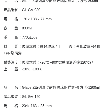
品 名：
Glace Z
系列真空耐熱玻璃保鮮盒
-
長方形
-800ml
產品編號：
GL-GV-080
規 格：
181x 138 x 77 mm
容 量：
800ml
重 量：
770g±5%
材 質：玻璃本體：硼矽玻璃
/
上 蓋：強化玻璃
+
矽膠
+PP
聚丙烯
耐熱溫度：玻璃本體：
-20
℃
~400
℃
(
瞬間溫差達
120
℃
) /
上 蓋：
-20
℃
~100
℃
品 名：
Glace Z
系列真空耐熱玻璃保鮮盒
-
長方形
-1200ml
產品編號：
GL-GV-120
規 格：
204x 163 x 85 mm