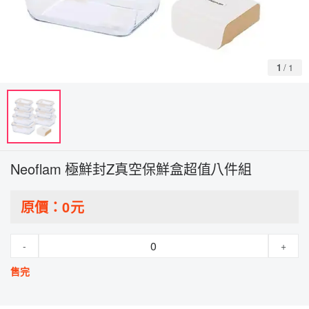
1
/
1
Neoflam 極鮮封Z真空保鮮盒超值八件組
原價：
0
元
-
+
售完