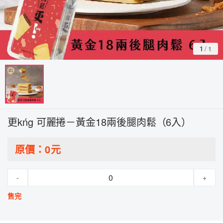
1
/
1
更kńg 可麗捲－黃金18兩後腿肉鬆（6入）
原價：
0
元
-
+
售完