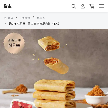
首頁
生鮮食品
發現茶
更kńg 可麗捲－黃金18兩後腿肉鬆（6入）