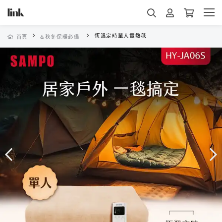
恆溫定時單人電熱毯
首頁
♨️秋冬保暖必備