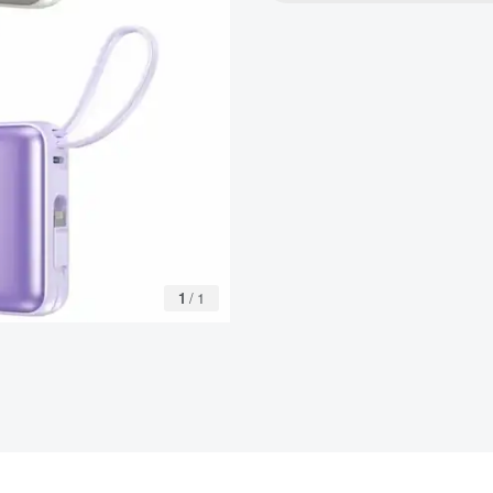
1
/
1