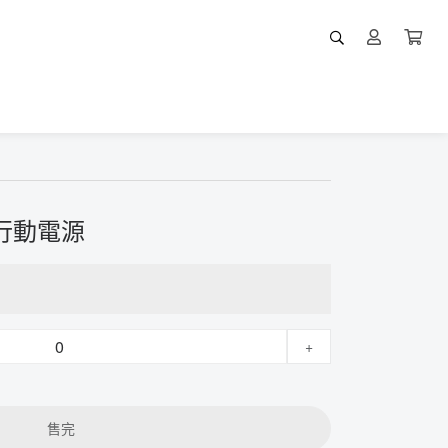
線行動電源
+
售完