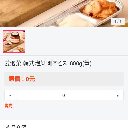
1
/
1
姜泡菜 韓式泡菜 배추김치 600g(葷)
原價：
0
元
-
+
售完
產品介紹