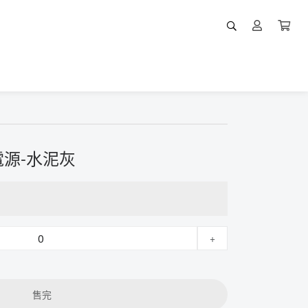
源-水泥灰
+
售完