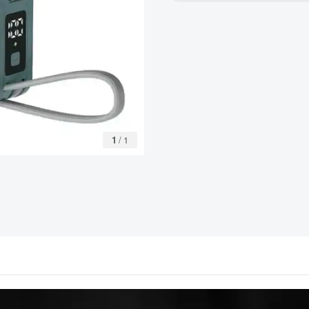
1
/
1