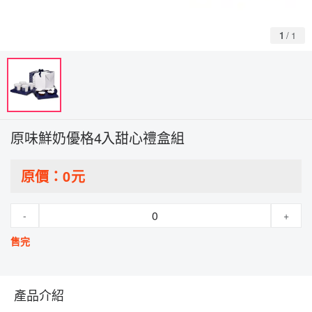
1
/
1
原味鮮奶優格4入甜心禮盒組
原價：
0
元
-
+
售完
產品介紹