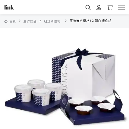
原味鮮奶優格4入甜心禮盒組
首頁
生鮮食品
紐登斯優格