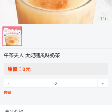
1
/
1
午茶夫人 太妃糖風味奶茶
原價：
0
元
-
+
售完
產品介紹