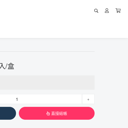
入/盒
+
直接結帳