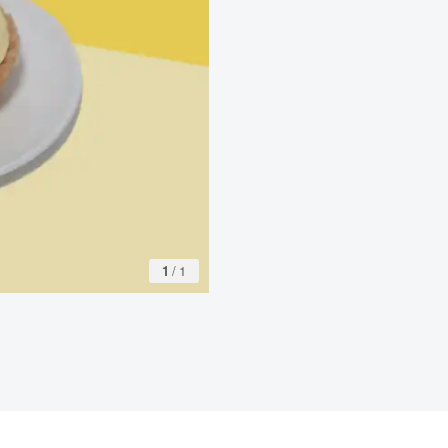
1
/
1