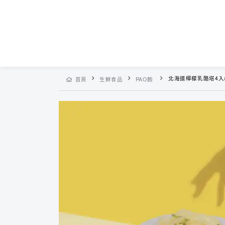
北海道檸檬乳酪塔4入
首頁
生鮮食品
PAO麭