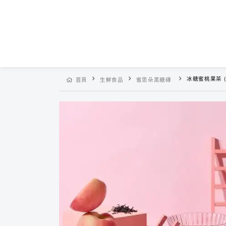
冰糖蜜桃果茶 (
首頁
生鮮食品
蜜思朵黑糖磚