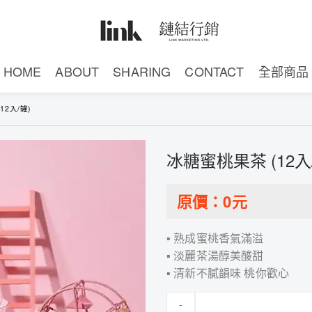
HOME
ABOUT
SHARING
CONTACT
全部商品
12入/罐)
冰糖蜜桃果茶 (12入
原價：
0
元
▪ 熟成蜜桃香氣滿溢
▪ 淡麗茶湯醇美酸甜
▪ 清新不膩韻味 桃你歡心
-