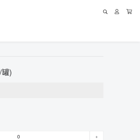
/罐)
+