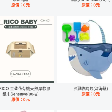
原價：
0
元
原價：
0
元
RICO 金盞花有機天然厚款濕
沙灘收納包(深海鯊)
紙巾Sensitive(80抽)
原價：
0
元
原價：
0
元