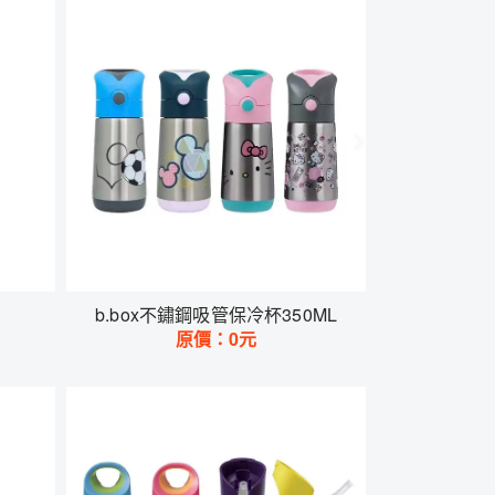
b.box不鏽鋼吸管保冷杯350ML
原價：
0
元