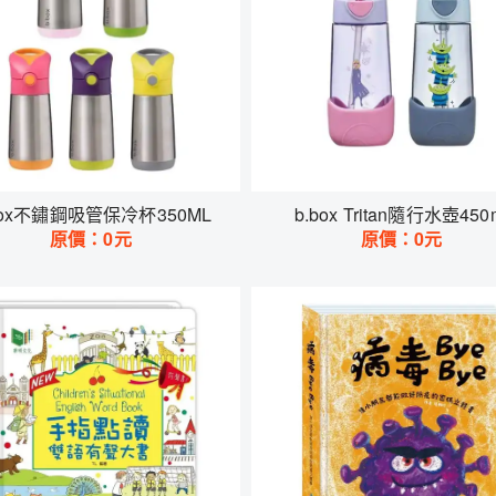
box不鏽鋼吸管保冷杯350ML
b.box Tritan隨行水壺450
原價：
0
元
原價：
0
元