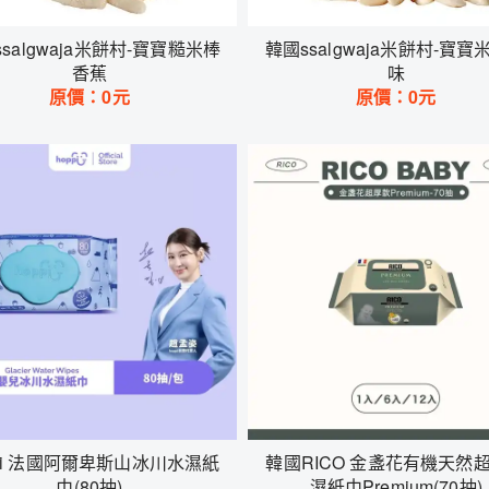
salgwaja米餅村-寶寶糙米棒
韓國ssalgwaja米餅村-寶寶
香蕉
味
原價：
0
元
原價：
0
元
ppi 法國阿爾卑斯山冰川水濕紙
韓國RICO 金盞花有機天然
巾(80抽)
濕紙巾Premium(70抽)