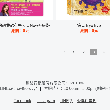
點讀雙語有聲大書New升級版
病毒 Bye Bye
原價：
0
元
原價：
0
元
1
2
3
4
鏈結行銷股份有限公司 90281086
LINE@：@480iwvy
客服時間：10:00am - 5:00pm(例假
f
Facebook
Instagram
LINE@
退換貨需知