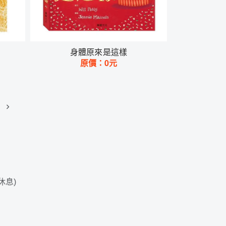
身體原來是這樣
原價：
0
元
日休息)