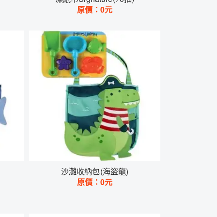
原價：
0
元
沙灘收納包(海盜龍)
原價：
0
元