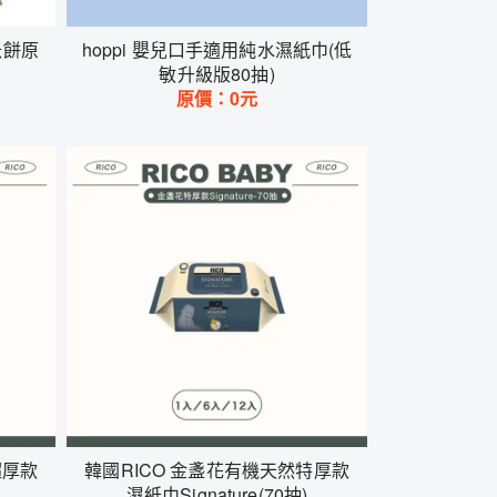
米餅原
hoppi 嬰兒口手適用純水濕紙巾(低
敏升級版80抽)
原價：
0
元
超厚款
韓國RICO 金盞花有機天然特厚款
濕紙巾Signature(70抽)