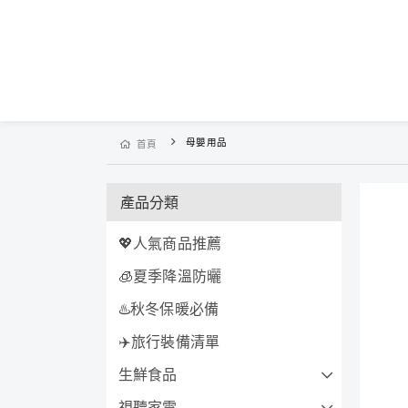
母嬰用品
首頁
產品分類
💖人氣商品推薦
🧊夏季降溫防曬
♨️秋冬保暖必備
✈️旅行裝備清單
生鮮食品
視聽家電