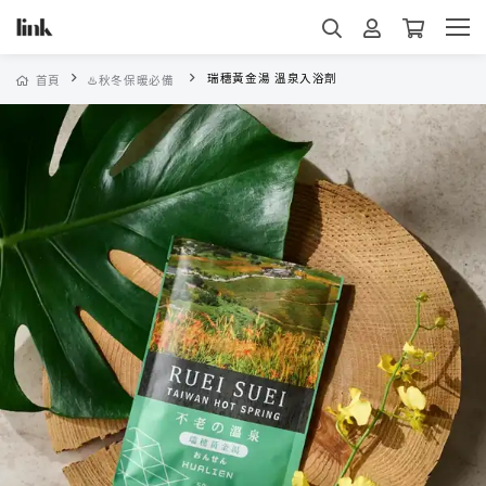
瑞穗黃金湯 溫泉入浴劑
首頁
♨️秋冬保暖必備