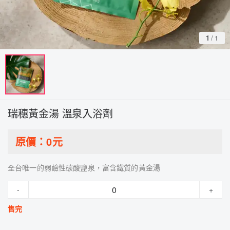
1
/
1
瑞穗黃金湯 溫泉入浴劑
原價：
0
元
全台唯一的弱鹼性碳酸鹽泉，富含鐵質的黃金湯
-
+
售完