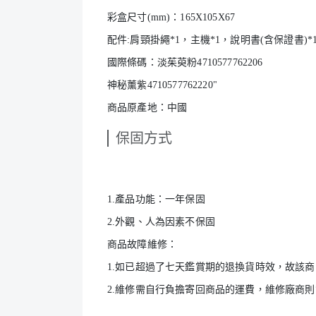
彩盒尺寸(mm)：165X105X67
配件:肩頸掛繩*1，主機*1，說明書(含保證書)*
國際條碼：淡茱萸粉4710577762206
神秘薰紫4710577762220"
商品原產地：中國
保固方式
1.產品功能：一年保固
2.外觀、人為因素不保固
商品故障維修：
1.如已超過了七天鑑賞期的退換貨時效，故該
2.維修需自行負擔寄回商品的運費，維修廠商