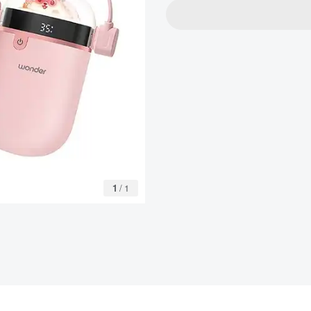
1
/
1