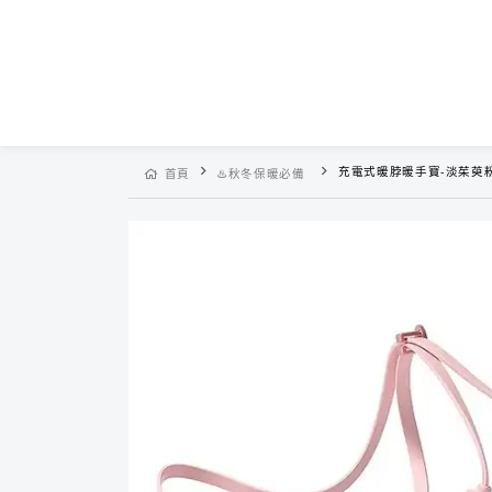
充電式暖脖暖手寶-淡茱萸
首頁
♨️秋冬保暖必備