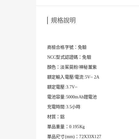
規格說明
商檢合格字號：免驗
NCC型式認證碼：免驗
顏色：淡茱萸粉/神秘薰紫
額定輸入電壓/電流:5V⎓ 2A
額定電壓:3.7V⎓
電池容量:5000mAh鋰電池
充電時間:3.5小時
材質：鋁
單品重量：0.195Kg
單品尺寸(mm)：72X33X127