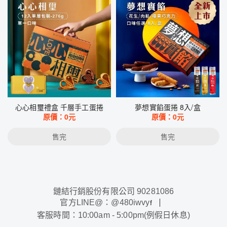
心心相璽禮盒 千層手工蛋捲
夢想實餡蛋捲 8入/盒
原價：
0
元
原價：
0
元
售完
售完
鏈結行銷股份有限公司 90281086
官方LINE@：@480iwvy
f
客服時間：10:00am - 5:00pm(例假日休息)