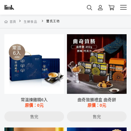
璽氏工坊
首頁
生鮮食品
常溫煉雞精6入
曲奇致勝禮盒 曲奇餅
原價：
0
元
原價：
0
元
售完
售完